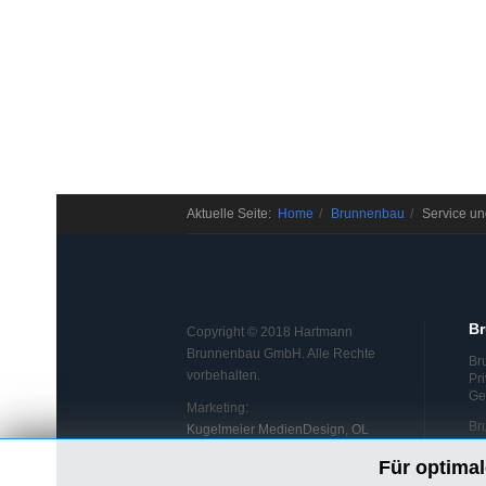
Aktuelle Seite:
Home
Brunnenbau
Service u
B
Copyright © 2018 Hartmann
Brunnenbau GmbH. Alle Rechte
Br
vorbehalten.
Pr
Ge
Marketing:
Br
Kugelmeier MedienDesign, OL
Für optimal