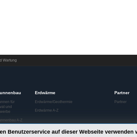
nd Wartung
runnenbau
Erdwärme
Partner
unnen für
Erdwärme/Geothermie
Partner
ivat und
Erdwärme A-Z
werbe
unnenbau A-Z
en Benutzerservice auf dieser Webseite verwenden 