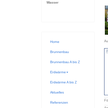
Wasser
Au
Home
Brunnenbau
Brunnenbau A bis Z
Erdwärme
Erdwärme A bis Z
Aktuelles
Fö
Referenzen
An