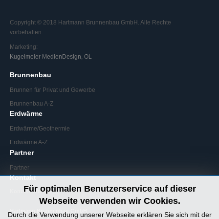
Copyright © 2018 Hartmann Brunnenbau GmbH. Alle Rechte
vorbehalten.
Marketing:
Kugelmeier MedienDesign, OL
Brunnenbau
Brunnen für Privat und Gewerbe
Brunnenbau A-Z
Erdwärme
Erdwärme/Geothermie
Erdwärme A-Z
Partner
Partner
Kontakt
Für optimalen Benutzerservice auf dieser
Kontaktformular
Webseite verwenden wir Cookies.
Hartmann Brunnenbau GmbH
Durch die Verwendung unserer Webseite erklären Sie sich mit der